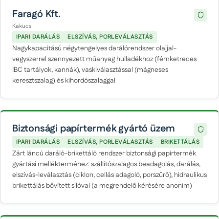
Faragó Kft.
Kakucs
IPARI DARÁLÁS
ELSZÍVÁS, PORLEVÁLASZTÁS
Nagykapacitású négytengelyes darálórendszer olajjal-
vegyszerrel szennyezett műanyag hulladékhoz (fémketreces
IBC tartályok, kannák), vaskiválasztással (mágneses
keresztszalag) és kihordószalaggal
Biztonsági papírtermék gyártó üzem
IPARI DARÁLÁS
ELSZÍVÁS, PORLEVÁLASZTÁS
BRIKETTÁLÁS
Zárt láncú daráló-brikettáló rendszer biztonsági papírtermék
gyártási mellékterméhez: szállítószalagos beadagolás, darálás,
elszívás-leválasztás (ciklon, cellás adagoló, porszűrő), hidraulikus
brikettálás bővített silóval (a megrendelő kérésére anonim)