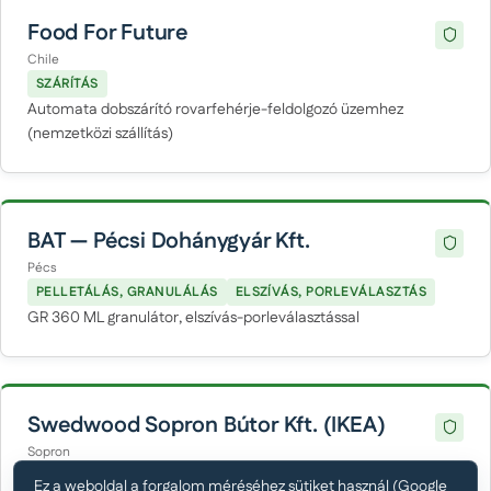
Food For Future
Chile
SZÁRÍTÁS
Automata dobszárító rovarfehérje-feldolgozó üzemhez
(nemzetközi szállítás)
BAT — Pécsi Dohánygyár Kft.
Pécs
PELLETÁLÁS, GRANULÁLÁS
ELSZÍVÁS, PORLEVÁLASZTÁS
GR 360 ML granulátor, elszívás-porleválasztással
Swedwood Sopron Bútor Kft. (IKEA)
Sopron
PELLETÁLÁS, GRANULÁLÁS
Ez a weboldal a forgalom méréséhez sütiket használ (Google