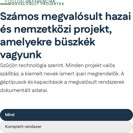
FŐOLDAL
|
REFERENCIÁK
MEGVALÓSULT PROJEKTEK
Számos megvalósult hazai
és nemzetközi projekt,
amelyekre büszkék
vagyunk
Szűrjön technológia szerint. Minden projekt valós
szállítás; a kiemelt nevek ismert ipari megrendelők. A
géptípusok és kapacitások a megvalósult rendszerek
dokumentált adatai.
Szűrés technológia szerint
Mind
Komplett rendszer