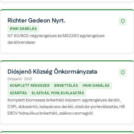
Richter Gedeon Nyrt.
IPARI DARÁLÁS
NT 60/80S négytengelyes és MS2260 egytengelyes
darálórendszer
Diósjenő Község Önkormányzata
Diósjenő · 2021
KOMPLETT RENDSZER
BRIKETTÁLÁS
IPARI DARÁLÁS
SZÁRÍTÁS
ELSZÍVÁS, PORLEVÁLASZTÁS
Komplett biomassza brikettáló kisüzem: egytengelyes daráló,
D3PL dobszárító, kalapácsos daráló, elszívás-porleválasztás, HB
E80V hidraulikus brikettáló, zsákos csomagoló