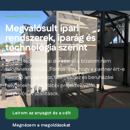
REFERENCIÁK
Megvalósult ipari
rendszerek, iparág és
technológia szerint
Az ipari technológiai döntésnél a bizalom nem
szlogeneken múlik. Fontos látni, hogy a partner ért-e
hasonló anyagokhoz, üzemekhez és beruházási
helyzetekhez. Az alábbi projektek valós,
megvalósult szállítások.
Leírom az anyagot és a célt
Megnézem a megoldásokat