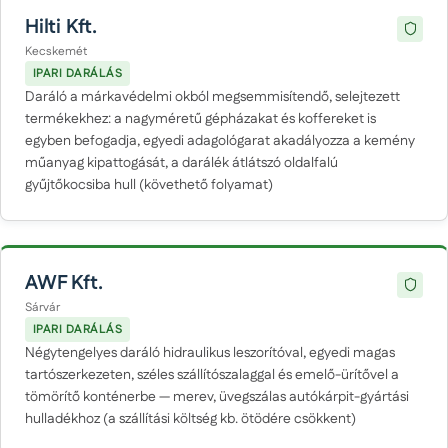
Hilti Kft.
Kecskemét
IPARI DARÁLÁS
Daráló a márkavédelmi okból megsemmisítendő, selejtezett
termékekhez: a nagyméretű gépházakat és koffereket is
egyben befogadja, egyedi adagológarat akadályozza a kemény
műanyag kipattogását, a darálék átlátszó oldalfalú
gyűjtőkocsiba hull (követhető folyamat)
AWF Kft.
Sárvár
IPARI DARÁLÁS
Négytengelyes daráló hidraulikus leszorítóval, egyedi magas
tartószerkezeten, széles szállítószalaggal és emelő-ürítővel a
tömörítő konténerbe — merev, üvegszálas autókárpit-gyártási
hulladékhoz (a szállítási költség kb. ötödére csökkent)