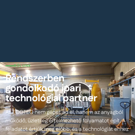
RÓLUNK
Rendszerben
gondolkodó ipari
technológiai partner
Az ECOTEQ nem gépet ad el, hanem az anyagból
működő, üzletileg értelmezhető folyamatot épít. A
feladatot értjük meg előbb, és a technológiát ehhez