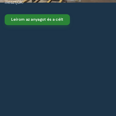
illesztjük.
Leírom az anyagot és a célt