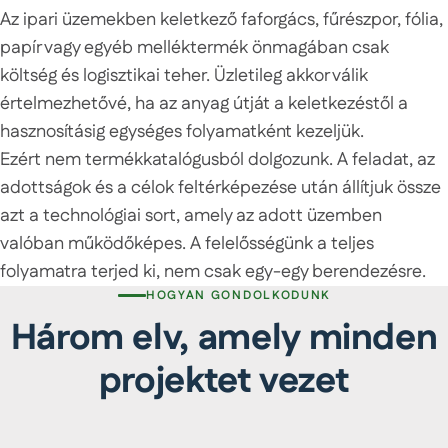
Az ipari üzemekben keletkező faforgács, fűrészpor, fólia,
papír vagy egyéb melléktermék önmagában csak
költség és logisztikai teher. Üzletileg akkor válik
értelmezhetővé, ha az anyag útját a keletkezéstől a
hasznosításig egységes folyamatként kezeljük.
Ezért nem termékkatalógusból dolgozunk. A feladat, az
adottságok és a célok feltérképezése után állítjuk össze
azt a technológiai sort, amely az adott üzemben
valóban működőképes. A felelősségünk a teljes
folyamatra terjed ki, nem csak egy-egy berendezésre.
HOGYAN GONDOLKODUNK
Három elv, amely minden
projektet vezet