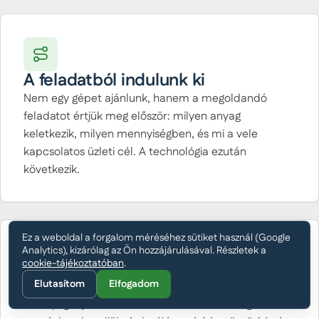
A feladatból indulunk ki
Nem egy gépet ajánlunk, hanem a megoldandó
feladatot értjük meg először: milyen anyag
keletkezik, milyen mennyiségben, és mi a vele
kapcsolatos üzleti cél. A technológia ezután
következik.
Ez a weboldal a forgalom méréséhez sütiket használ (Google
Analytics), kizárólag az Ön hozzájárulásával. Részletek a
cookie-tájékoztatóban
.
Az egész anyagutat nézzük
Elutasítom
Elfogadom
Az anyag útját a keletkezéstől a hasznosításig