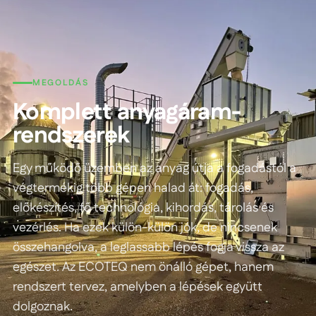
MEGOLDÁS
Komplett anyagáram-
rendszerek
Egy működő üzemben az anyag útja a fogadástól a
végtermékig több gépen halad át: fogadás,
előkészítés, fő technológia, kihordás, tárolás és
vezérlés. Ha ezek külön-külön jók, de nincsenek
összehangolva, a leglassabb lépés fogja vissza az
egészet. Az ECOTEQ nem önálló gépet, hanem
rendszert tervez, amelyben a lépések együtt
dolgoznak.