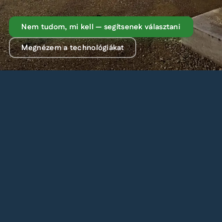
Nem tudom, mi kell — segítsenek választani
Megnézem a technológiákat