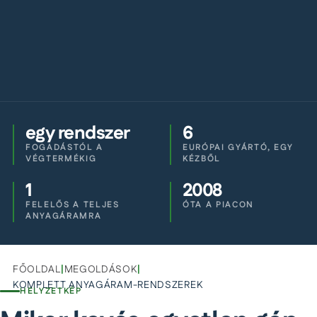
egy rendszer
6
FOGADÁSTÓL A
EURÓPAI GYÁRTÓ, EGY
VÉGTERMÉKIG
KÉZBŐL
1
2008
FELELŐS A TELJES
ÓTA A PIACON
ANYAGÁRAMRA
FŐOLDAL
|
MEGOLDÁSOK
|
KOMPLETT ANYAGÁRAM-RENDSZEREK
HELYZETKÉP