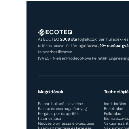
ECOTEQ
Az ECOTEQ
2008 óta
foglalkozik ipari hulladék- 
értékesítésével és támogatásával,
10+ európai gyá
feladathoz illesztve.
ISVE
CF Nielsen
Prodeco
Nova Pellet
RP Engineerin
Megoldások
Technológiá
Faipari hulladék kezelése
Ipari darálás
Raklap és csomagolóanyag
Brikettálás
Forgács, por és apríték
Pelletálás
hasznosítása
Biomassza-szá
Nedves biomassza előkészítése
Vákuumszárít
Faanyag szárítása és kezelése
Vákuumimpre