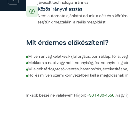
javasolt technológiai iránnyal.
Közös irányválasztás
Nem automata ajánlatot adunk: a célt és a körül
segítünk megtalálni a reális megoldást.
Mit érdemes előkészíteni?
Milyen anyag keletkezik (faforgács, por, raklap, fólia, veg
Mekkora a napi vagy heti mennyiség, és mennyire ingad
Mi a cél: térfogatcsökkentés, hasznosítás, értékesítés v
Hol és milyen üzemi környezetben kell a megoldásnak 
Inkább beszélne valakivel? Hívjon:
+36 1 430-1556
, vagy í