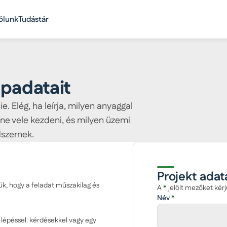
ólunk
Tudástár
apadatait
. Elég, ha leírja, milyen anyaggal
tne vele kezdeni, és milyen üzemi
szernek.
Projekt adat
, hogy a feladat műszakilag és
A
*
jelölt mezőket kérj
Név
*
 lépéssel: kérdésekkel vagy egy