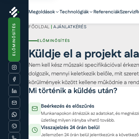
Megoldások
Technológiák
Referenciák
Szerviz
R
ELŐMINŐSÍTÉS
FŐOLDAL
|
AJÁNLATKÉRÉS
ELŐMINŐSÍTÉS
Küldje el a projekt al
Nem kell kész műszaki specifikációval érkeznie
dolgozik, mennyi keletkezik belőle, mit szere
körülmények között kellene működnie a rend
Mi történik a küldés után?
Beérkezés és előszűrés
Munkanapokon átnézzük az adatokat, és megnézzük
üzletileg milyen irányba vihető tovább.
Visszajelzés 24 órán belül
Jellemzően 24 órán belül jelentkezünk a következő