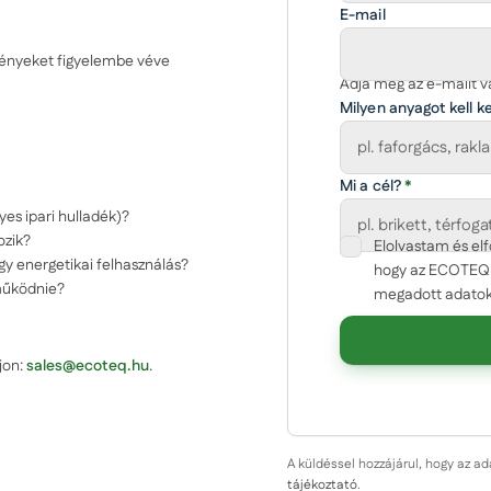
E-mail
ményeket figyelembe véve
Adja meg az e-mailt va
Milyen anyagot kell k
Mi a cél?
*
yes ipari hulladék)?
ozik?
Elolvastam és e
agy energetikai felhasználás?
Cégnév
hogy az ECOTEQ a
működnie?
megadott adatok
Körülbelüli mennyisé
rjon:
sales@ecoteq.hu
.
Üzenet
A küldéssel hozzájárul, hogy az a
tájékoztató
.