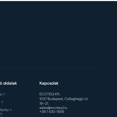
ó oldalak
Kapcsolat
hu
ECOTEQ Kft.
1037 Budapest, Csillaghegyi út
u
19–21.
sales@ecoteq.hu
to.hu
+36 1 430-1556
ás