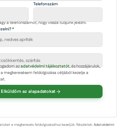
Telefonszám
gy a telefonszámot, hogy vissza tudjunk jelezni.
ezelni?
*
lfogadom az
(opcionális)
adatvédelmi tájékoztatót
, és hozzájárulok,
 megkeresésem feldolgozása céljából kezelje a
at.
Elküldöm az alapadatokat
g
datokat a megkeresés feldolgozásához kezeljük. Részletek:
Adatvédelmi