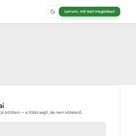
Leírom, mit kell megoldani
ai
ük kitölteni — a többi segít, de nem kötelező.