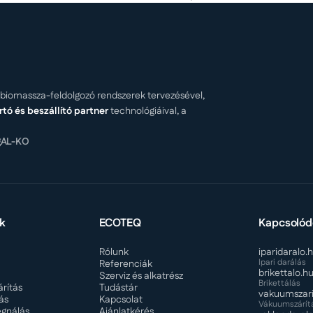
és biomassza-feldolgozó rendszerek tervezésével,
rtó és beszállító partner
technológiáival, a
g
AL-KO
k
ECOTEQ
Kapcsolód
Rólunk
iparidaralo.
Ipari darálás
Referenciák
brikettalo.h
Szerviz és alkatrész
Brikettálás
rítás
Tudástár
vakuumszari
ás
Kapcsolat
Vákuumszárít
gnálás
Ajánlatkérés