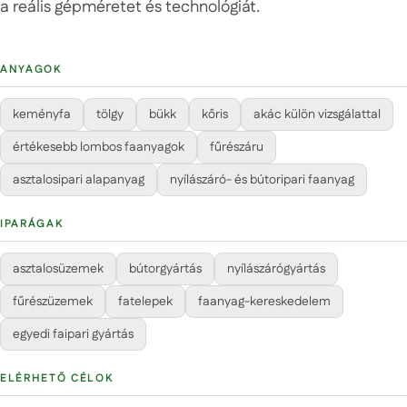
a reális gépméretet és technológiát.
ANYAGOK
keményfa
tölgy
bükk
kőris
akác külön vizsgálattal
értékesebb lombos faanyagok
fűrészáru
asztalosipari alapanyag
nyílászáró- és bútoripari faanyag
IPARÁGAK
asztalosüzemek
bútorgyártás
nyílászárógyártás
fűrészüzemek
fatelepek
faanyag-kereskedelem
egyedi faipari gyártás
ELÉRHETŐ CÉLOK