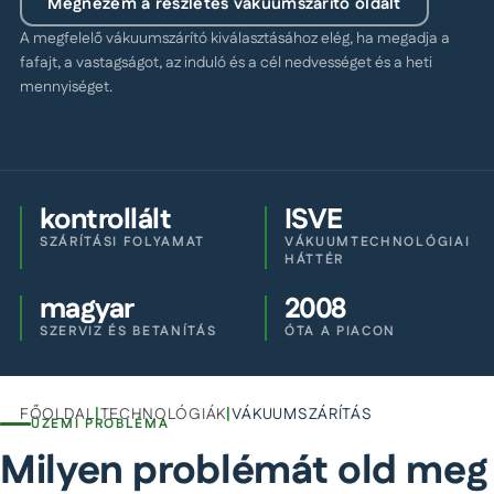
Megnézem a részletes vákuumszárító oldalt
A megfelelő vákuumszárító kiválasztásához elég, ha megadja a
fafajt, a vastagságot, az induló és a cél nedvességet és a heti
mennyiséget.
kontrollált
ISVE
SZÁRÍTÁSI FOLYAMAT
VÁKUUMTECHNOLÓGIAI
HÁTTÉR
magyar
2008
SZERVIZ ÉS BETANÍTÁS
ÓTA A PIACON
FŐOLDAL
|
TECHNOLÓGIÁK
|
VÁKUUMSZÁRÍTÁS
ÜZEMI PROBLÉMA
Milyen problémát old meg