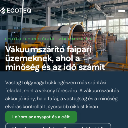
ECOTEQ
ECOTEQ TECHNOLÓGIÁK · VÁKUUMSZÁRÍTÁS
Vákuumszárító faipari
üzemeknek, ahol a
minőség és az idő számít
Vastag tölgy vagy bükk egészen más szárítási
feladat, mint a vékony fűrészáru. A vákuumszárítás
akkor jó irány, ha a fafaj, a vastagság és a minőségi
elvárás kontrollált, gyorsabb ciklust kíván.
Leírom az anyagot és a célt