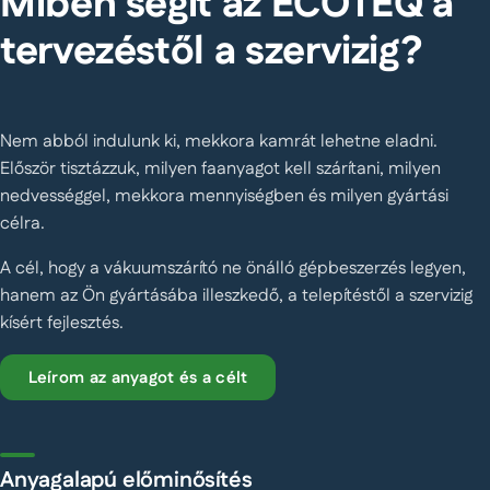
Miben segít az ECOTEQ a
tervezéstől a szervizig?
Nem abból indulunk ki, mekkora kamrát lehetne eladni.
Először tisztázzuk, milyen faanyagot kell szárítani, milyen
nedvességgel, mekkora mennyiségben és milyen gyártási
célra.
A cél, hogy a vákuumszárító ne önálló gépbeszerzés legyen,
hanem az Ön gyártásába illeszkedő, a telepítéstől a szervizig
kísért fejlesztés.
Leírom az anyagot és a célt
Anyagalapú előminősítés