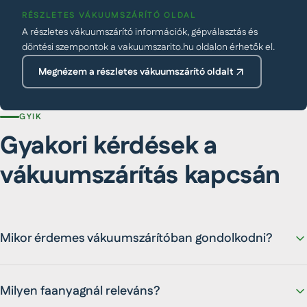
RÉSZLETES VÁKUUMSZÁRÍTÓ OLDAL
A részletes vákuumszárító információk, gépválasztás és
döntési szempontok a vakuumszarito.hu oldalon érhetők el.
Megnézem a részletes vákuumszárító oldalt
GYIK
Gyakori kérdések a
vákuumszárítás kapcsán
Mikor érdemes vákuumszárítóban gondolkodni?
Milyen faanyagnál releváns?