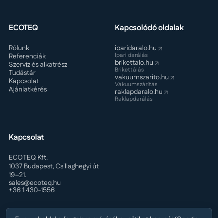
ECOTEQ
Kapcsolódó oldalak
Rólunk
iparidaralo.hu
Ipari darálás
Referenciák
brikettalo.hu
Szerviz és alkatrész
Brikettálás
Tudástár
vakuumszarito.hu
Kapcsolat
Vákuumszárítás
Ajánlatkérés
raklapdaralo.hu
Raklapdarálás
Kapcsolat
ECOTEQ Kft.
1037 Budapest, Csillaghegyi út
19–21.
sales@ecoteq.hu
+36 1 430-1556