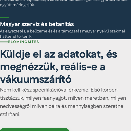
együtt mérlegeljük.
Magyar szerviz és betanítás
Az egyeztetés, a beüzemelés és a támogatás magyar nyelvű szakmai
háttérrel történik.
ELŐMINŐSÍTÉS
Küldje el az adatokat, és
megnézzük, reális-e a
vákuumszárító
Nem kell kész specifikációval érkeznie. Első körben
tisztázzuk, milyen faanyagot, milyen méretben, milyen
nedvességről milyen célra és mennyiségben szeretne
szárítani.