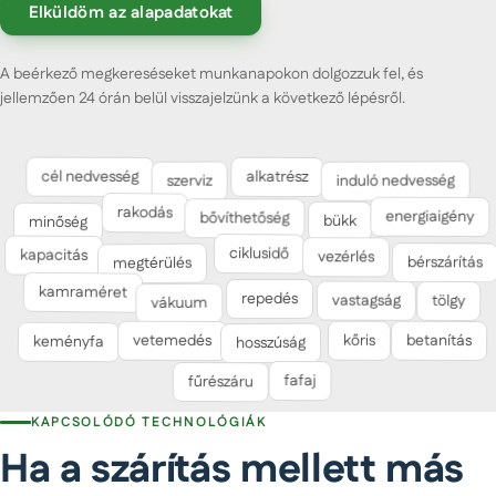
Elküldöm az alapadatokat
A beérkező megkereséseket munkanapokon dolgozzuk fel, és
jellemzően 24 órán belül visszajelzünk a következő lépésről.
alkatrész
cél nedvesség
induló nedvesség
szerviz
rakodás
bővíthetőség
bükk
minőség
energiaigény
kapacitás
vezérlés
ciklusidő
bérszárítás
megtérülés
kamraméret
repedés
tölgy
vastagság
vákuum
vetemedés
betanítás
kőris
keményfa
hosszúság
fafaj
fűrészáru
KAPCSOLÓDÓ TECHNOLÓGIÁK
Ha a szárítás mellett más