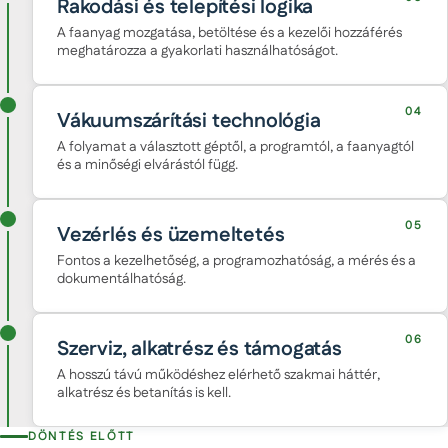
Rakodási és telepítési logika
A faanyag mozgatása, betöltése és a kezelői hozzáférés
meghatározza a gyakorlati használhatóságot.
04
Vákuumszárítási technológia
A folyamat a választott géptől, a programtól, a faanyagtól
és a minőségi elvárástól függ.
05
Vezérlés és üzemeltetés
Fontos a kezelhetőség, a programozhatóság, a mérés és a
dokumentálhatóság.
06
Szerviz, alkatrész és támogatás
A hosszú távú működéshez elérhető szakmai háttér,
alkatrész és betanítás is kell.
DÖNTÉS ELŐTT