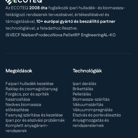
ECOTEQ
Az ECOTEQ
2008 óta
foglalkozik ipari hulladék- és biomassza-
feldolgozó rendszerek tervezésével, értékesítésével és
támogatásával,
10+ európai gyártó és beszállító partner
technológiáival, a feladathoz illesztve.
ISVE
CF Nielsen
Prodeco
Nova Pellet
RP Engineering
AL-KO
Megoldások
Technológiák
Faipari hulladék kezelése
Ipari darálás
Raklap és csomagolóanyag
Brikettálás
Forgács, por és apríték
Pelletálás
hasznosítása
Biomassza-szárítás
Nedves biomassza
Vákuumszárítás
előkészítése
Vákuumimpregnálás
Faanyag szárítása és kezelése
Elszívás és porleválasztás
Ipari por és elszívási problémák
Anyagmozgatás és
Komplett anyagáram-
rendszerelemek
rendszerek