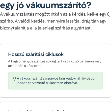
egy jó vákuumszárító?
A vákuumszárítás mögött ritkán az a kérdés, kell-e egy új
szárító. A valódi kérdés, mennyire lassítja, drágítja vagy
bizonytalanítja el a jelenlegi szárítás a gyártást.
Hosszú szárítási ciklusok
A hagyományos szárítás sokáig tart vagy külső partnerre vár,
ami leköti a készletet.
A vákuumszárítás bizonyos faanyagoknál rövidebb,
jobban tervezhető ciklust tesz lehetővé.