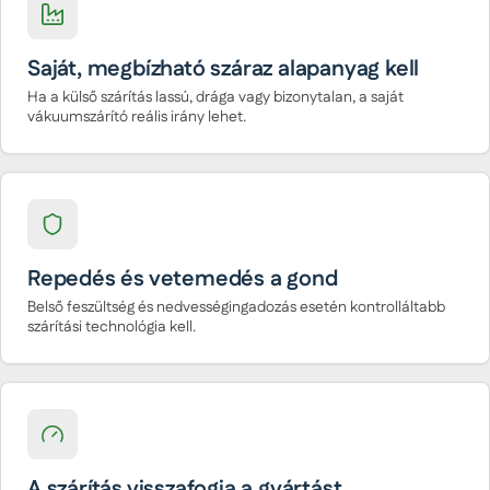
Saját, megbízható száraz alapanyag kell
Ha a külső szárítás lassú, drága vagy bizonytalan, a saját
vákuumszárító reális irány lehet.
Repedés és vetemedés a gond
Belső feszültség és nedvességingadozás esetén kontrolláltabb
szárítási technológia kell.
A szárítás visszafogja a gyártást