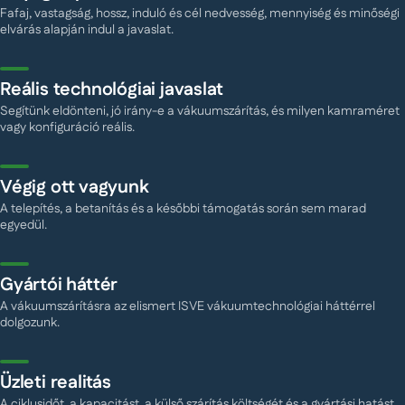
Fafaj, vastagság, hossz, induló és cél nedvesség, mennyiség és minőségi
elvárás alapján indul a javaslat.
Reális technológiai javaslat
Segítünk eldönteni, jó irány-e a vákuumszárítás, és milyen kamraméret
vagy konfiguráció reális.
Végig ott vagyunk
A telepítés, a betanítás és a későbbi támogatás során sem marad
egyedül.
Gyártói háttér
A vákuumszárításra az elismert ISVE vákuumtechnológiai háttérrel
dolgozunk.
Üzleti realitás
A ciklusidőt, a kapacitást, a külső szárítás költségét és a gyártási hatást