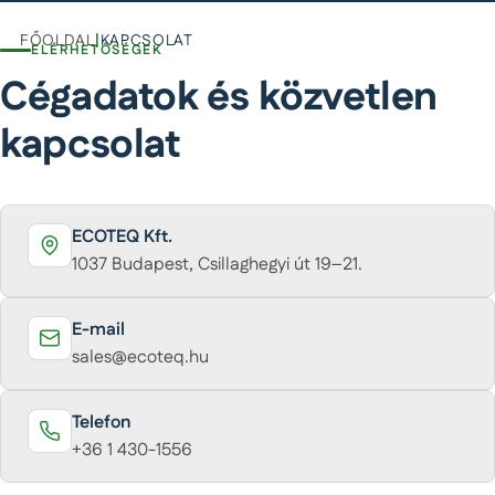
FŐOLDAL
|
KAPCSOLAT
ELÉRHETŐSÉGEK
Cégadatok és közvetlen
kapcsolat
ECOTEQ Kft.
1037 Budapest, Csillaghegyi út 19–21.
E-mail
sales@ecoteq.hu
Telefon
+36 1 430-1556