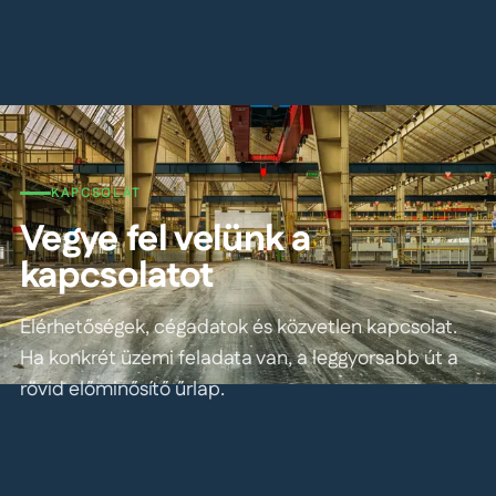
KAPCSOLAT
Vegye fel velünk a
kapcsolatot
Elérhetőségek, cégadatok és közvetlen kapcsolat.
Ha konkrét üzemi feladata van, a leggyorsabb út a
rövid előminősítő űrlap.