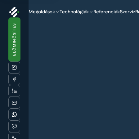
Megoldások
Technológiák
Referenciák
Szerviz
R
ELŐMINŐSÍTÉS