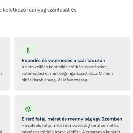
 keletkező faanyag szárítását és
Repedés és vetemedés a szárítás után
A nem kellően kontrollált szárítás repedéseket,
lt
vetemedést és minőségi ingadozást okoz. Minden
hibás darab anyag- és időveszteség.
Eltérő fafaj, méret és mennyiség egy üzemben
Ha sokféle fafaj, méret és nedvesség kerül be, nehéz
l
egységes szárítási irányt kijelölni. A program a konkrét