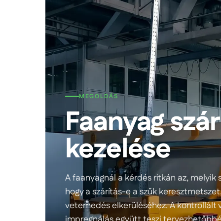
MEGOLDÁS
Faanyag szár
kezelése
A faanyagnál a kérdés ritkán az, melyik s
hogy a szárítás-e a szűk keresztmetszet,
vetemedés elkerüléséhez. A kontrollált 
impregnálás együtt teszi tervezhetőbbé