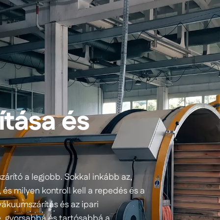
ítása és
zárító a legjobb. Sokkal inkább az,
 és milyen kontroll kell a repedés és a
vákuumszárítás és az ipari
, gyorsabbá és tartósabbá a