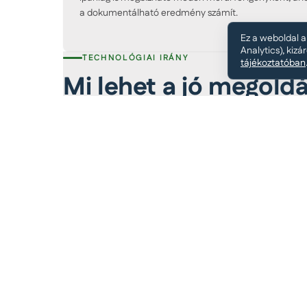
a dokumentálható eredmény számít.
Ez a weboldal 
Analytics), kiz
TECHNOLÓGIAI IRÁNY
tájékoztatóban
Mi lehet a jó megold
A faanyag szárítása és kezelése ritkán egyetlen
impregnálás összehangolva ad tervezhető, ta
helyről, az ISVE hátterére építve méretezzük 
Vákuumszárítás
Kontrollált, gyorsabb faanyagszárítás kevese
KÉRDÉS ÉS VÁLASZ