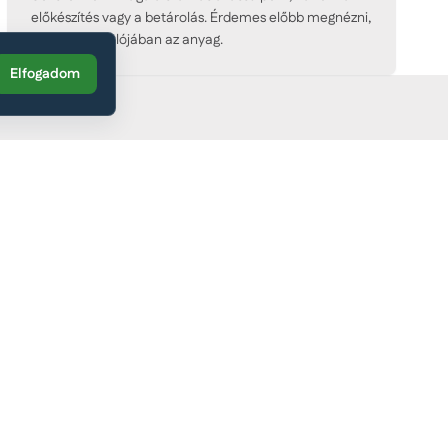
előkészítés vagy a betárolás. Érdemes előbb megnézni,
hol áll meg valójában az anyag.
Elfogadom
nálás
pari szintű védelme és kezelése, dokumentálható