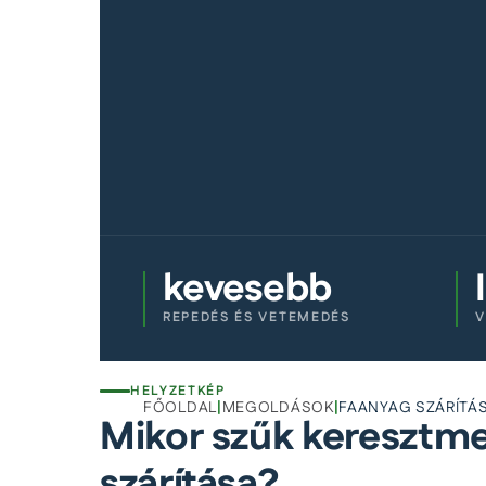
kevesebb
REPEDÉS ÉS VETEMEDÉS
V
HELYZETKÉP
FŐOLDAL
|
MEGOLDÁSOK
|
FAANYAG SZÁRÍTÁS
Mikor szűk keresztme
szárítása?