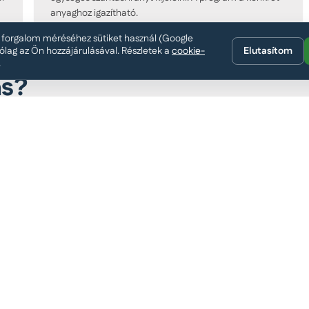
anyaghoz igazítható.
a forgalom méréséhez sütiket használ (Google
árólag az Ön hozzájárulásával. Részletek a
cookie-
Elutasítom
.
ás?
 lépés. A kontrollált szárítás és az
rtós eredményt. A technológiát egy
a fafajhoz, a mérethez és a célhoz.
Vákuumimpreg
A faanyag tartós, i
bb repedéssel és vetemedéssel.
eredménnyel.