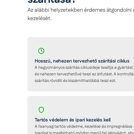
Az alábbi helyzetekben érdemes átgondolni a
kezelését.
Hosszú, nehezen tervezhető szárítási ciklus
A hagyományos szárítás ciklusideje lassítja a gyártást,
és nehezen tervezhetővé teszi az átfutást. A kontrollá
szárítás rövidíti és kiszámíthatóbbá teszi ezt.
Tartós védelem és ipari kezelés kell
A faanyag tartós védelme, kezelése és impregnálása
iparilag is megbízható módon merül fel igényként, aho