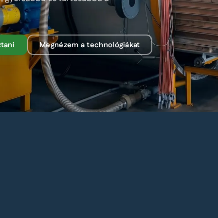
tani
Megnézem a technológiákat