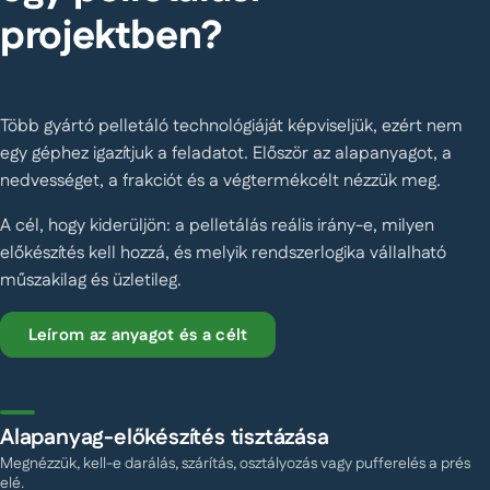
projektben?
Több gyártó pelletáló technológiáját képviseljük, ezért nem
egy géphez igazítjuk a feladatot. Először az alapanyagot, a
nedvességet, a frakciót és a végtermékcélt nézzük meg.
A cél, hogy kiderüljön: a pelletálás reális irány-e, milyen
előkészítés kell hozzá, és melyik rendszerlogika vállalható
műszakilag és üzletileg.
Leírom az anyagot és a célt
Alapanyag-előkészítés tisztázása
Megnézzük, kell-e darálás, szárítás, osztályozás vagy pufferelés a prés
elé.