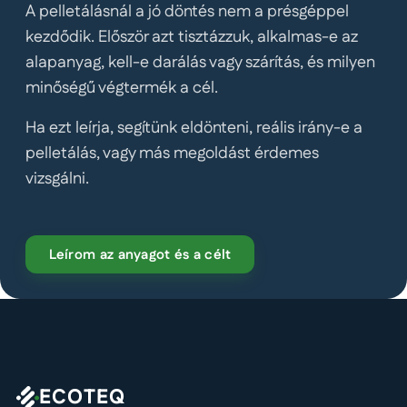
A pelletálásnál a jó döntés nem a présgéppel
kezdődik. Először azt tisztázzuk, alkalmas-e az
alapanyag, kell-e darálás vagy szárítás, és milyen
minőségű végtermék a cél.
Ha ezt leírja, segítünk eldönteni, reális irány-e a
pelletálás, vagy más megoldást érdemes
vizsgálni.
Leírom az anyagot és a célt
ECOTEQ