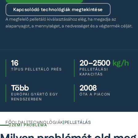
Kapcsolódó technológiák megtekintése
A megfelelő pelletáló kiválasztásához elég, ha megadja az
alapanyagot, a mennyiséget, a nedvességet és a végtermék célját.
16
20–2500
kg/h
TÍPUS PELLETÁLÓ PRÉS
PELLETÁLÁSI
KAPACITÁS
Több
2008
EURÓPAI GYÁRTÓ EGY
ÓTA A PIACON
RENDSZERBEN
FŐOLDAL
|
TECHNOLÓGIÁK
|
PELLETÁLÁS
ÜZEMI PROBLÉMA