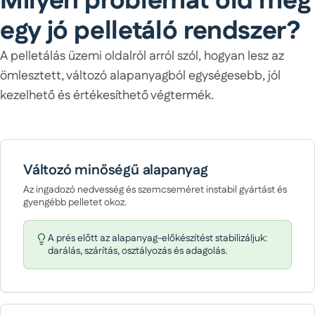
Milyen problémát old meg
egy jó pelletáló rendszer?
A pelletálás üzemi oldalról arról szól, hogyan lesz az
ömlesztett, változó alapanyagból egységesebb, jól
kezelhető és értékesíthető végtermék.
Változó minőségű alapanyag
Az ingadozó nedvesség és szemcseméret instabil gyártást és
gyengébb pelletet okoz.
A prés előtt az alapanyag-előkészítést stabilizáljuk:
darálás, szárítás, osztályozás és adagolás.