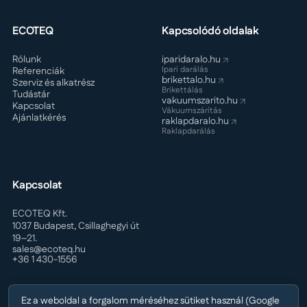
ECOTEQ
Kapcsolódó oldalak
Rólunk
iparidaralo.hu
Ipari darálás
Referenciák
brikettalo.hu
Szerviz és alkatrész
Brikettálás
Tudástár
vakuumszarito.hu
Kapcsolat
Vákuumszárítás
Ajánlatkérés
raklapdaralo.hu
Raklapdarálás
Kapcsolat
ECOTEQ Kft.
1037 Budapest, Csillaghegyi út
19–21.
sales@ecoteq.hu
+36 1 430-1556
Ez a weboldal a forgalom méréséhez sütiket használ (Google
ECOTEQ