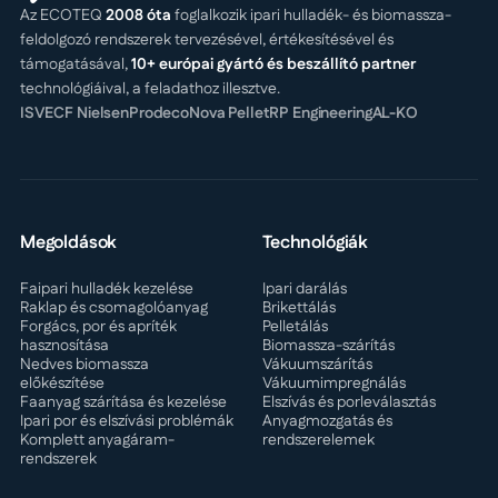
Az ECOTEQ
2008 óta
foglalkozik ipari hulladék- és biomassza-
feldolgozó rendszerek tervezésével, értékesítésével és
támogatásával,
10+ európai gyártó és beszállító partner
technológiáival, a feladathoz illesztve.
ISVE
CF Nielsen
Prodeco
Nova Pellet
RP Engineering
AL-KO
Megoldások
Technológiák
Faipari hulladék kezelése
Ipari darálás
Raklap és csomagolóanyag
Brikettálás
Forgács, por és apríték
Pelletálás
hasznosítása
Biomassza-szárítás
Nedves biomassza
Vákuumszárítás
előkészítése
Vákuumimpregnálás
Faanyag szárítása és kezelése
Elszívás és porleválasztás
Ipari por és elszívási problémák
Anyagmozgatás és
Komplett anyagáram-
rendszerelemek
rendszerek