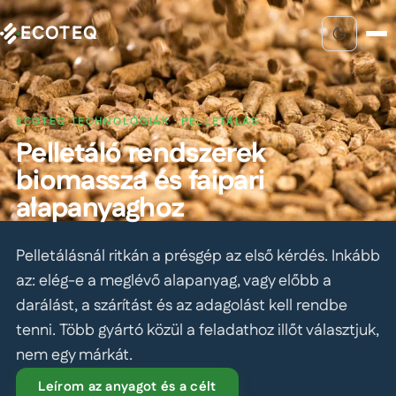
ECOTEQ
ECOTEQ TECHNOLÓGIÁK · PELLETÁLÁS
Pelletáló rendszerek
biomassza és faipari
alapanyaghoz
Pelletálásnál ritkán a présgép az első kérdés. Inkább
az: elég-e a meglévő alapanyag, vagy előbb a
darálást, a szárítást és az adagolást kell rendbe
tenni. Több gyártó közül a feladathoz illőt választjuk,
nem egy márkát.
Leírom az anyagot és a célt