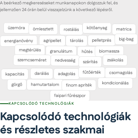
A beérkező megkereséseket munkanapokon dolgozzuk fel, és
jellemzően 24 órán belül visszajelzünk a következő lépésről.
matrica
kötőanyag
rostálás
üzemóra
ömlesztett
big-bag
pelletprés
agripellet
tárolás
energianövény
granulátum
hűtés
megtérülés
biomassza
zsákolás
szemcseméret
szárítás
nedvesség
fűtőérték
csomagolás
darálás
adagolás
kapacitás
kondicionálás
hamutartalom
görgő
finom apríték
faipari fűrészpor
KAPCSOLÓDÓ TECHNOLÓGIÁK
Kapcsolódó technológiák
és részletes szakmai