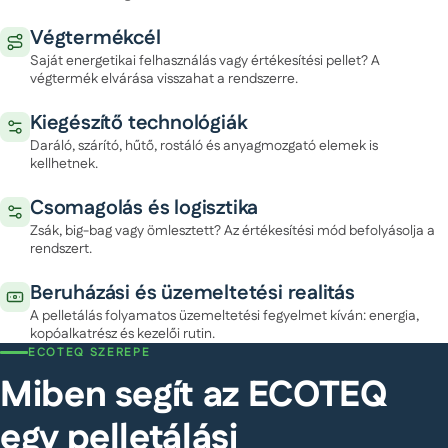
Végtermékcél
Saját energetikai felhasználás vagy értékesítési pellet? A
végtermék elvárása visszahat a rendszerre.
Kiegészítő technológiák
Daráló, szárító, hűtő, rostáló és anyagmozgató elemek is
kellhetnek.
Csomagolás és logisztika
Zsák, big-bag vagy ömlesztett? Az értékesítési mód befolyásolja a
rendszert.
Beruházási és üzemeltetési realitás
A pelletálás folyamatos üzemeltetési fegyelmet kíván: energia,
kopóalkatrész és kezelői rutin.
ECOTEQ SZEREPE
Miben segít az ECOTEQ
egy pelletálási