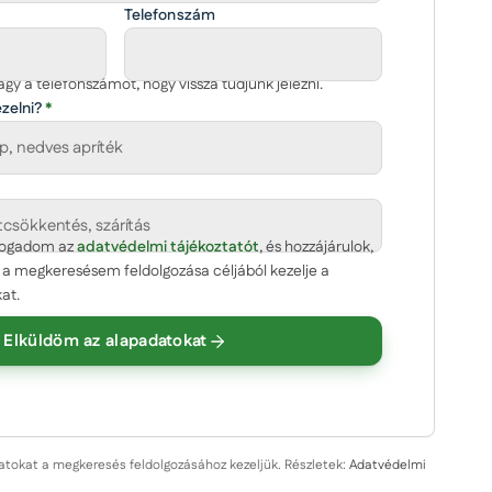
Telefonszám
gy a telefonszámot, hogy vissza tudjunk jelezni.
ezelni?
*
lfogadom az
(opcionális)
adatvédelmi tájékoztatót
, és hozzájárulok,
 megkeresésem feldolgozása céljából kezelje a
at.
Elküldöm az alapadatokat
g
datokat a megkeresés feldolgozásához kezeljük. Részletek:
Adatvédelmi