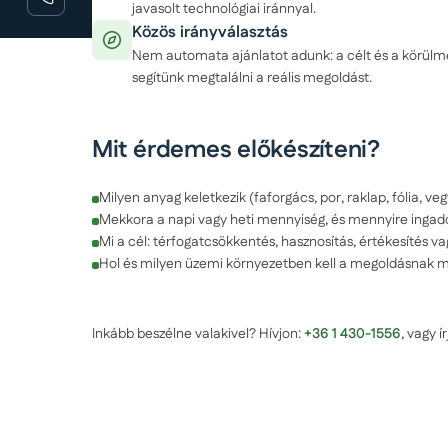
javasolt technológiai iránnyal.
Közös irányválasztás
Nem automata ajánlatot adunk: a célt és a körül
segítünk megtalálni a reális megoldást.
Mit érdemes előkészíteni?
Milyen anyag keletkezik (faforgács, por, raklap, fólia, veg
Mekkora a napi vagy heti mennyiség, és mennyire ingad
Mi a cél: térfogatcsökkentés, hasznosítás, értékesítés v
Hol és milyen üzemi környezetben kell a megoldásnak 
Inkább beszélne valakivel? Hívjon:
+36 1 430-1556
, vagy í