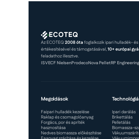
ECOTEQ
Az ECOTEQ
2008 óta
foglalkozik ipari hulladék- 
értékesítésével és támogatásával,
10+ európai gyá
feladathoz illesztve.
ISVE
CF Nielsen
Prodeco
Nova Pellet
RP Engineerin
Megoldások
Technológiá
Faipari hulladék kezelése
Ipari darálás
Raklap és csomagolóanyag
Brikettálás
Forgács, por és apríték
Pelletálás
hasznosítása
Biomassza-szá
Nedves biomassza előkészítése
Vákuumszárít
Faanyag szárítása és kezelése
Vákuumimpre