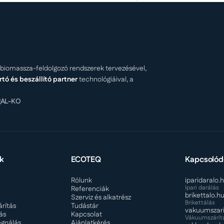
és biomassza-feldolgozó rendszerek tervezésével,
rtó és beszállító partner
technológiáival, a
g
AL-KO
k
ECOTEQ
Kapcsolód
Rólunk
iparidaralo.
Ipari darálás
Referenciák
brikettalo.h
Szerviz és alkatrész
Brikettálás
rítás
Tudástár
vakuumszari
ás
Kapcsolat
Vákuumszárít
gnálás
Ajánlatkérés