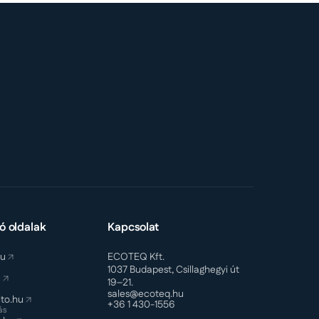
ó oldalak
Kapcsolat
hu
ECOTEQ Kft.
1037 Budapest, Csillaghegyi út
u
19–21.
sales@ecoteq.hu
to.hu
+36 1 430-1556
ás