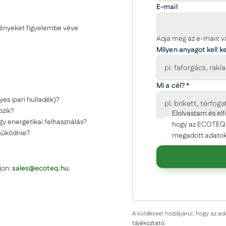
E-mail
ményeket figyelembe véve
Adja meg az e-mailt va
Milyen anyagot kell k
Mi a cél?
*
yes ipari hulladék)?
ozik?
Elolvastam és e
agy energetikai felhasználás?
Cégnév
hogy az ECOTEQ a
működnie?
megadott adatok
Körülbelüli mennyisé
rjon:
sales@ecoteq.hu
.
Üzenet
A küldéssel hozzájárul, hogy az a
tájékoztató
.