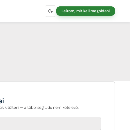
Leírom, mit kell megoldani
ai
ük kitölteni — a többi segít, de nem kötelező.