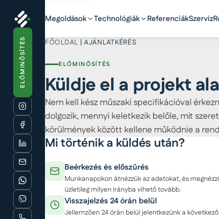
Megoldások
Technológiák
Referenciák
Szerviz
R
ELŐMINŐSÍTÉS
FŐOLDAL
|
AJÁNLATKÉRÉS
ELŐMINŐSÍTÉS
Küldje el a projekt al
Nem kell kész műszaki specifikációval érkeznie
dolgozik, mennyi keletkezik belőle, mit szere
körülmények között kellene működnie a rend
Mi történik a küldés után?
Beérkezés és előszűrés
Munkanapokon átnézzük az adatokat, és megnézzük
üzletileg milyen irányba vihető tovább.
Visszajelzés 24 órán belül
Jellemzően 24 órán belül jelentkezünk a következő