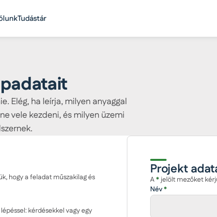
ólunk
Tudástár
apadatait
. Elég, ha leírja, milyen anyaggal
tne vele kezdeni, és milyen üzemi
szernek.
Projekt adat
, hogy a feladat műszakilag és
A
*
jelölt mezőket kérj
Név
*
 lépéssel: kérdésekkel vagy egy