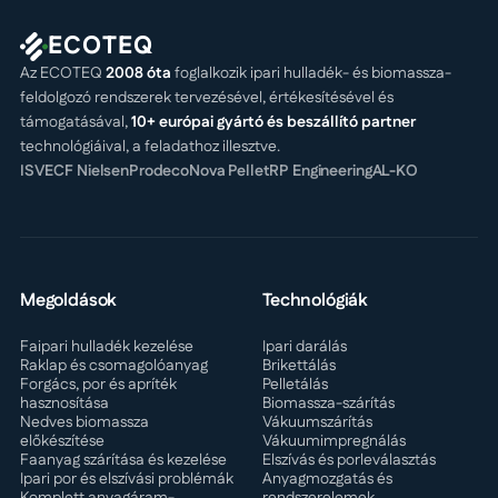
ECOTEQ
Az ECOTEQ
2008 óta
foglalkozik ipari hulladék- és biomassza-
feldolgozó rendszerek tervezésével, értékesítésével és
támogatásával,
10+ európai gyártó és beszállító partner
technológiáival, a feladathoz illesztve.
ISVE
CF Nielsen
Prodeco
Nova Pellet
RP Engineering
AL-KO
Megoldások
Technológiák
Faipari hulladék kezelése
Ipari darálás
Raklap és csomagolóanyag
Brikettálás
Forgács, por és apríték
Pelletálás
hasznosítása
Biomassza-szárítás
Nedves biomassza
Vákuumszárítás
előkészítése
Vákuumimpregnálás
Faanyag szárítása és kezelése
Elszívás és porleválasztás
Ipari por és elszívási problémák
Anyagmozgatás és
Komplett anyagáram-
rendszerelemek