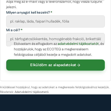
Adja meg az e-mailt vagy a telefonszámot, hogy vissza tudjunk
jelezni.
Milyen anyagot kell kezelni?
*
Mi a cél?
*
Elolvastam és elfogadom az
(opcionális)
adatvédelmi tájékoztatót
, és
Cégnév
hozzájárulok, hogy az ECOTEQ a megkeresésem
feldolgozása céljából kezelje a megadott adatokat.
Elküldöm az alapadatokat
Körülbelüli mennyiség
Üzenet
A küldéssel hozzájárul, hogy az adatokat a megkeresés feldolgozásához kezeljük.
Részletek:
Adatvédelmi tájékoztató
.