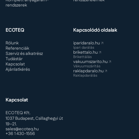
rendszerek
ECOTEQ
Kapcsolódó oldalak
Rólunk
iparidaralo.hu
Ipari darálás
Referenciák
brikettalo.hu
Szerviz és alkatrész
Brikettálás
Tudástár
vakuumszarito.hu
Kapcsolat
Vákuumszárítás
Ajánlatkérés
raklapdaralo.hu
Raklapdarálás
Kapcsolat
ECOTEQ Kft.
1037 Budapest, Csillaghegyi út
19–21.
sales@ecoteq.hu
+36 1 430-1556