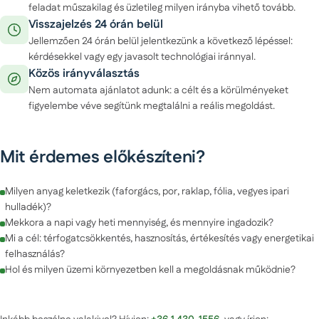
feladat műszakilag és üzletileg milyen irányba vihető tovább.
Visszajelzés 24 órán belül
Jellemzően 24 órán belül jelentkezünk a következő lépéssel:
kérdésekkel vagy egy javasolt technológiai iránnyal.
Közös irányválasztás
Nem automata ajánlatot adunk: a célt és a körülményeket
figyelembe véve segítünk megtalálni a reális megoldást.
Mit érdemes előkészíteni?
Milyen anyag keletkezik (faforgács, por, raklap, fólia, vegyes ipari
hulladék)?
Mekkora a napi vagy heti mennyiség, és mennyire ingadozik?
Mi a cél: térfogatcsökkentés, hasznosítás, értékesítés vagy energetikai
felhasználás?
Hol és milyen üzemi környezetben kell a megoldásnak működnie?