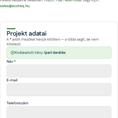
Inkább beszélne valakivel? Hívjon:
+36 1 430-1556
, vagy írjon:
sales@ecoteq.hu
.
Projekt adatai
A
*
jelölt mezőket kérjük kitölteni — a többi segít, de nem
kötelező.
Kiválasztott irány:
Ipari darálás
Név
*
E-mail
Telefonszám