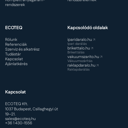
rendszerek
ECOTEQ
Kapcsolódó oldalak
Rólunk
iparidaralo.hu
Ipari darálás
Referenciák
brikettalo.hu
Szerviz és alkatrész
Brikettálás
Tudástár
vakuumszarito.hu
Kapcsolat
Vákuumszárítás
Ajánlatkérés
raklapdaralo.hu
Raklapdarálás
Kapcsolat
ECOTEQ Kft.
1037 Budapest, Csillaghegyi út
19–21.
sales@ecoteq.hu
+36 1 430-1556