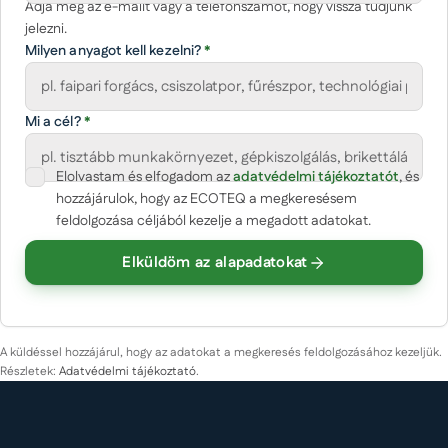
Adja meg az e-mailt vagy a telefonszámot, hogy vissza tudjunk
jelezni.
Milyen anyagot kell kezelni?
*
Mi a cél?
*
Elolvastam és elfogadom az
(opcionális)
adatvédelmi tájékoztatót
, és
Cégnév
hozzájárulok, hogy az ECOTEQ a megkeresésem
feldolgozása céljából kezelje a megadott adatokat.
Elküldöm az alapadatokat
Körülbelüli mennyiség
Üzenet
A küldéssel hozzájárul, hogy az adatokat a megkeresés feldolgozásához kezeljük.
Részletek:
Adatvédelmi tájékoztató
.