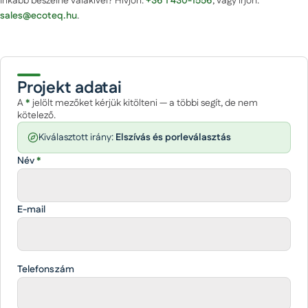
Inkább beszélne valakivel? Hívjon:
+36 1 430-1556
, vagy írjon:
sales@ecoteq.hu
.
Projekt adatai
A
*
jelölt mezőket kérjük kitölteni — a többi segít, de nem
kötelező.
Kiválasztott irány:
Elszívás és porleválasztás
Név
*
E-mail
Telefonszám