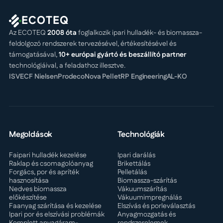
ECOTEQ
Az ECOTEQ
2008 óta
foglalkozik ipari hulladék- és biomassza-
feldolgozó rendszerek tervezésével, értékesítésével és
támogatásával,
10+ európai gyártó és beszállító partner
technológiáival, a feladathoz illesztve.
ISVE
CF Nielsen
Prodeco
Nova Pellet
RP Engineering
AL-KO
Megoldások
Technológiák
Faipari hulladék kezelése
Ipari darálás
Raklap és csomagolóanyag
Brikettálás
Forgács, por és apríték
Pelletálás
hasznosítása
Biomassza-szárítás
Nedves biomassza
Vákuumszárítás
előkészítése
Vákuumimpregnálás
Faanyag szárítása és kezelése
Elszívás és porleválasztás
Ipari por és elszívási problémák
Anyagmozgatás és
Komplett anyagáram-
rendszerelemek