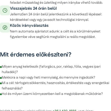
feladat műszakilag és üzletileg milyen irányba vihető tovább.
Visszajelzés 24 órán belül
Jellemzően 24 órán belül jelentkezünk a következő lépéssel:
kérdésekkel vagy egy javasolt technológiai iránnyal.
Közös irányválasztás
Nem automata ajánlatot adunk: a célt és a körülményeket
figyelembe véve segítünk megtalálni a reális megoldást.
Mit érdemes előkészíteni?
Milyen anyag keletkezik (faforgács, por, raklap, fólia, vegyes ipari
hulladék)?
Mekkora a napi vagy heti mennyiség, és mennyire ingadozik?
Mi a cél: térfogatcsökkentés, hasznosítás, értékesítés vagy energetikai
felhasználás?
Hol és milyen üzemi környezetben kell a megoldásnak működnie?