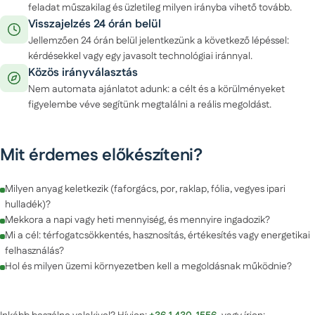
feladat műszakilag és üzletileg milyen irányba vihető tovább.
Visszajelzés 24 órán belül
Jellemzően 24 órán belül jelentkezünk a következő lépéssel:
kérdésekkel vagy egy javasolt technológiai iránnyal.
Közös irányválasztás
Nem automata ajánlatot adunk: a célt és a körülményeket
figyelembe véve segítünk megtalálni a reális megoldást.
Mit érdemes előkészíteni?
Milyen anyag keletkezik (faforgács, por, raklap, fólia, vegyes ipari
hulladék)?
Mekkora a napi vagy heti mennyiség, és mennyire ingadozik?
Mi a cél: térfogatcsökkentés, hasznosítás, értékesítés vagy energetikai
felhasználás?
Hol és milyen üzemi környezetben kell a megoldásnak működnie?