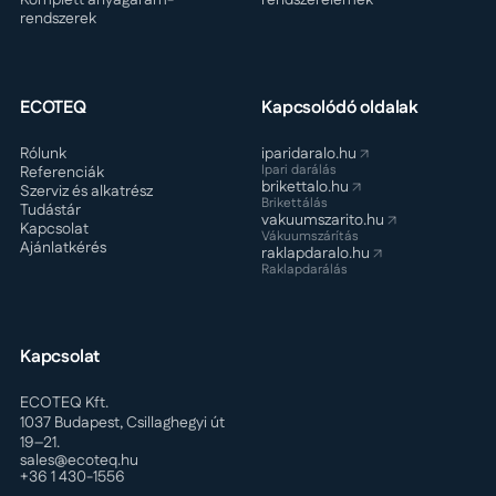
rendszerek
ECOTEQ
Kapcsolódó oldalak
Rólunk
iparidaralo.hu
Ipari darálás
Referenciák
brikettalo.hu
Szerviz és alkatrész
Brikettálás
Tudástár
vakuumszarito.hu
Kapcsolat
Vákuumszárítás
Ajánlatkérés
raklapdaralo.hu
Raklapdarálás
Kapcsolat
ECOTEQ Kft.
1037 Budapest, Csillaghegyi út
19–21.
sales@ecoteq.hu
+36 1 430-1556