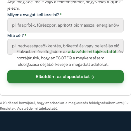
Adja meg az e-mailt vagy a telefonszámot, hogy vissza tudjunk
jelezni.
Milyen anyagot kell kezelni?
*
Mi a cél?
*
Elolvastam és elfogadom az
(opcionális)
adatvédelmi tájékoztatót
, és
Cégnév
hozzájárulok, hogy az ECOTEQ a megkeresésem
feldolgozása céljából kezelje a megadott adatokat.
Elküldöm az alapadatokat
Körülbelüli mennyiség
Üzenet
A küldéssel hozzájárul, hogy az adatokat a megkeresés feldolgozásához kezeljük.
Részletek:
Adatvédelmi tájékoztató
.