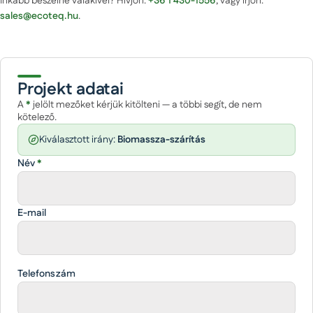
Inkább beszélne valakivel? Hívjon:
+36 1 430-1556
, vagy írjon:
sales@ecoteq.hu
.
Projekt adatai
A
*
jelölt mezőket kérjük kitölteni — a többi segít, de nem
kötelező.
Kiválasztott irány:
Biomassza-szárítás
Név
*
E-mail
Telefonszám