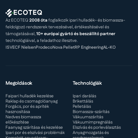
ECOTEQ
Az ECOTEQ
2008 óta
foglalkozik ipari hulladék- és biomassza-
feldolgozó rendszerek tervezésével, értékesítésével és
támogatásával,
10+ európai gyártó és beszállító partner
technológiáival, a feladathoz illesztve.
ISVE
CF Nielsen
Prodeco
Nova Pellet
RP Engineering
AL-KO
Megoldások
Technológiák
Faipari hulladék kezelése
Ipari darálás
Raklap és csomagolóanyag
Brikettálás
Forgács, por és apríték
Pelletálás
hasznosítása
Biomassza-szárítás
Nedves biomassza
Vákuumszárítás
előkészítése
Vákuumimpregnálás
Faanyag szárítása és kezelése
Elszívás és porleválasztás
Ipari por és elszívási problémák
Anyagmozgatás és
Komplett anyagáram-
rendszerelemek