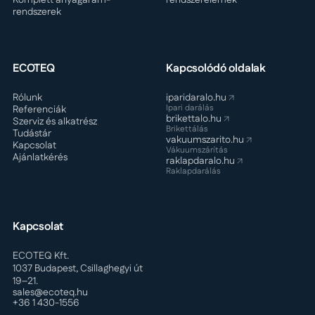
rendszerek
ECOTEQ
Kapcsolódó oldalak
Rólunk
iparidaralo.hu
Ipari darálás
Referenciák
brikettalo.hu
Szerviz és alkatrész
Brikettálás
Tudástár
vakuumszarito.hu
Kapcsolat
Vákuumszárítás
Ajánlatkérés
raklapdaralo.hu
Raklapdarálás
Kapcsolat
ECOTEQ Kft.
1037 Budapest, Csillaghegyi út
19–21.
sales@ecoteq.hu
+36 1 430-1556