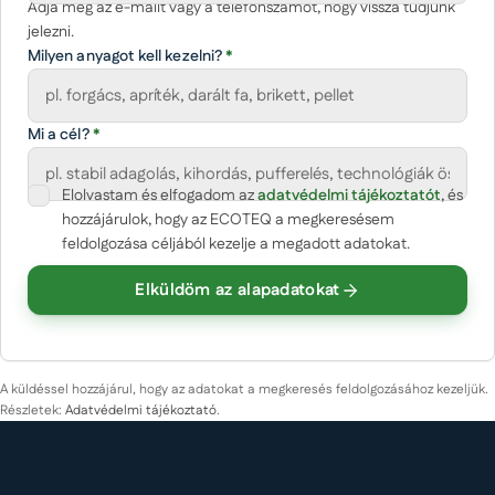
Adja meg az e-mailt vagy a telefonszámot, hogy vissza tudjunk
jelezni.
Milyen anyagot kell kezelni?
*
Mi a cél?
*
Elolvastam és elfogadom az
(opcionális)
adatvédelmi tájékoztatót
, és
Cégnév
hozzájárulok, hogy az ECOTEQ a megkeresésem
feldolgozása céljából kezelje a megadott adatokat.
Elküldöm az alapadatokat
Körülbelüli mennyiség
Üzenet
A küldéssel hozzájárul, hogy az adatokat a megkeresés feldolgozásához kezeljük.
Részletek:
Adatvédelmi tájékoztató
.