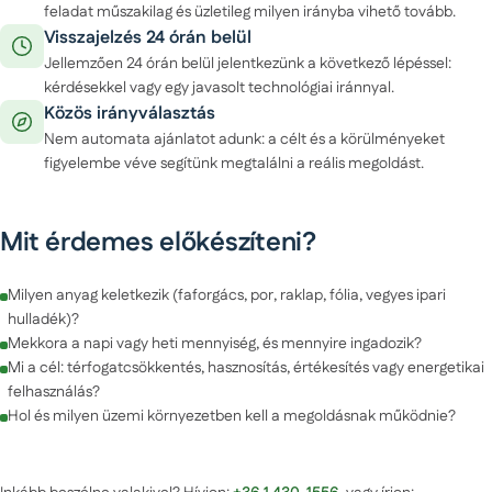
feladat műszakilag és üzletileg milyen irányba vihető tovább.
Visszajelzés 24 órán belül
Jellemzően 24 órán belül jelentkezünk a következő lépéssel:
kérdésekkel vagy egy javasolt technológiai iránnyal.
Közös irányválasztás
Nem automata ajánlatot adunk: a célt és a körülményeket
figyelembe véve segítünk megtalálni a reális megoldást.
Mit érdemes előkészíteni?
Milyen anyag keletkezik (faforgács, por, raklap, fólia, vegyes ipari
hulladék)?
Mekkora a napi vagy heti mennyiség, és mennyire ingadozik?
Mi a cél: térfogatcsökkentés, hasznosítás, értékesítés vagy energetikai
felhasználás?
Hol és milyen üzemi környezetben kell a megoldásnak működnie?