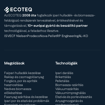
ECOTEQ
Az ECOTEQ
2008 óta
foglalkozik ipari hulladék- és biomassza-
feldolgozó rendszerek tervezésével, értékesítésével és
támogatásával,
10+ európai gyártó és beszállító partner
technológiáival, a feladathoz illesztve.
ISVE
CF Nielsen
Prodeco
Nova Pellet
RP Engineering
AL-KO
Megoldások
Technológiák
Faipari hulladék kezelése
Ipari darálás
Raklap és csomagolóanyag
Brikettálás
Forgács, por és apríték
Pelletálás
hasznosítása
Biomassza-szárítás
Nedves biomassza
Vákuumszárítás
előkészítése
Vákuumimpregnálás
Faanyag szárítása és kezelése
Elszívás és porleválasztás
Ipari por és elszívási problémák
Anyagmozgatás és
Komplett anyagáram-
rendszerelemek