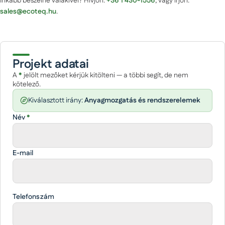
Inkább beszélne valakivel? Hívjon:
+36 1 430-1556
, vagy írjon:
sales@ecoteq.hu
.
Projekt adatai
A
*
jelölt mezőket kérjük kitölteni — a többi segít, de nem
kötelező.
Kiválasztott irány:
Anyagmozgatás és rendszerelemek
Név
*
E-mail
Telefonszám